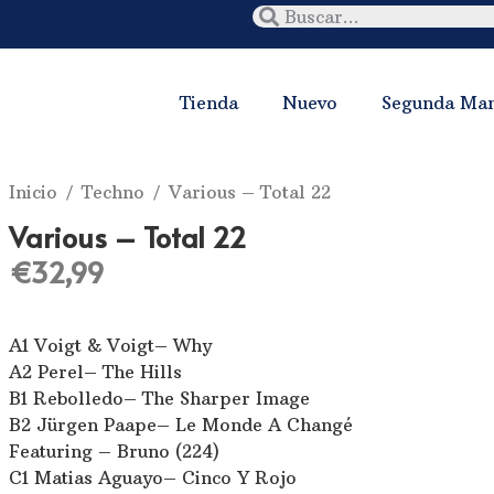
Tienda
Nuevo
Segunda Ma
Inicio
/
Techno
/ Various – Total 22
Various – Total 22
€
32,99
A1 Voigt & Voigt– Why
A2 Perel– The Hills
B1 Rebolledo– The Sharper Image
B2 Jürgen Paape– Le Monde A Changé
Featuring – Bruno (224)
C1 Matias Aguayo– Cinco Y Rojo