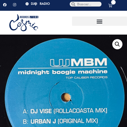
0
DJ
RADIO