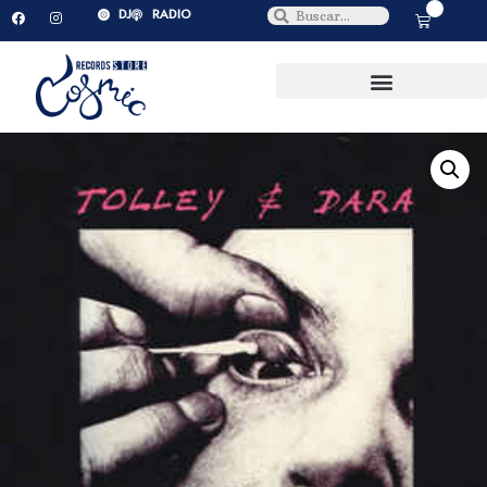
0
DJ
RADIO