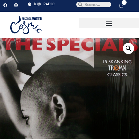
0
DJ
RADIO