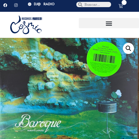
0
DJ
RADIO