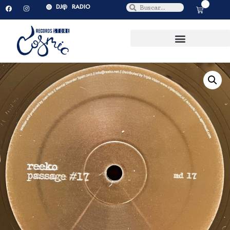
0
DJ
RADIO