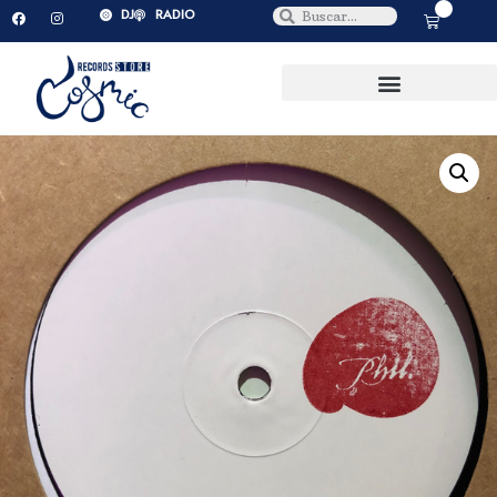
0
DJ
RADIO