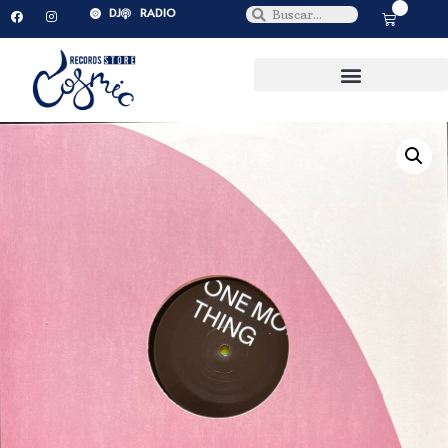
0
DJ
RADIO