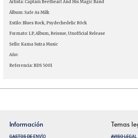
Artista: Captain Beefheart And His Magic Band ‎
Álbum: Safe As Milk
Estilo: Blues Rock, Psydechedelic R0ck
Formato: LP, Album, Reissue, Unofficial Release
Sello: Kama Sutra Music
Año:
Referencia: BDS 5001
Información
Temas le
GASTOS DE ENVÍO
AVISO LEGAL