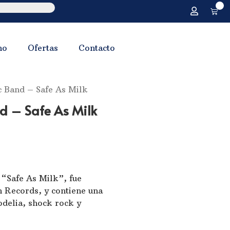
0
no
Ofertas
Contacto
 Band ‎– Safe As Milk
 ‎– Safe As Milk
 “Safe As Milk”, fue
 Records, y contiene una
odelia, shock rock y